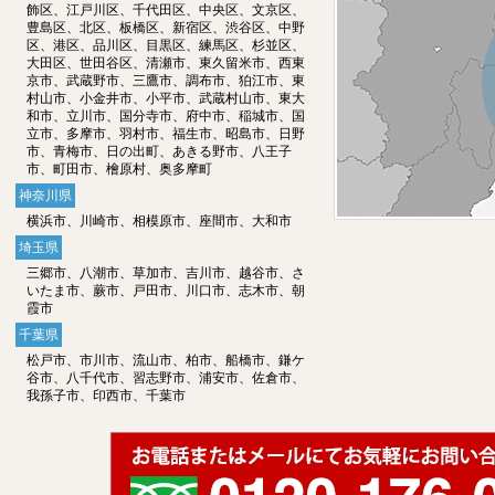
飾区、江戸川区、千代田区、中央区、文京区、
豊島区、北区、板橋区、新宿区、渋谷区、中野
区、港区、品川区、目黒区、練馬区、杉並区、
大田区、世田谷区、清瀬市、東久留米市、西東
京市、武蔵野市、三鷹市、調布市、狛江市、東
村山市、小金井市、小平市、武蔵村山市、東大
和市、立川市、国分寺市、府中市、稲城市、国
立市、多摩市、羽村市、福生市、昭島市、日野
市、青梅市、日の出町、あきる野市、八王子
市、町田市、檜原村、奥多摩町
神奈川県
横浜市、川崎市、相模原市、座間市、大和市
埼玉県
三郷市、八潮市、草加市、吉川市、越谷市、さ
いたま市、蕨市、戸田市、川口市、志木市、朝
霞市
千葉県
松戸市、市川市、流山市、柏市、船橋市、鎌ケ
谷市、八千代市、習志野市、浦安市、佐倉市、
我孫子市、印西市、千葉市