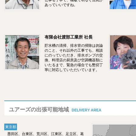
仕事も丁寧で、機敏で明るく活気が
あっていいですね。
有限会社渡部工業所 社長
貯水槽の清掃、排水管の掃除は勿論
のこと、それ以外の工事でも、相談
にのっていただき、排水ポンプの交
換、料理店の厨房及び空調機器類に
いたるまで、緊急の場合でも懇切丁
寧に対応していただいています。
ユアーズの出張可能地域
DELIVERY AREA
東京都
墨田区、台東区、荒川区、江東区、足立区、葛